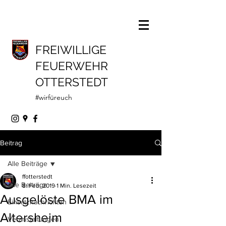
FREIWILLIGE
FEUERWEHR
OTTERSTEDT
#wirfüreuch
Beitrag
Alle Beiträge
ffotterstedt
Alle Beiträge
8. Feb. 2019
1 Min. Lesezeit
Ausgelöste BMA im
Einsatznachrichten
Altersheim
Veranstaltungen