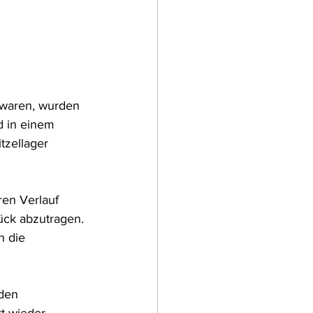
 waren, wurden 
 in einem 
tzellager 
ren Verlauf 
ück abzutragen. 
h die 
den 