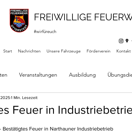
FREIWILLIGE FEUER
#wirfüreuch
Start
Nachrichten
Unsere Fahrzeuge
Förderverein
Kontakt
hten
Veranstaltungen
Ausbildung
Übungsdi
s
. 2025
1 Min. Lesezeit
Mitteilungen
Förderverein
Jugendfeuerw
es Feuer in Industriebetri
 Bestätigtes Feuer in Narthauner Industriebetrieb