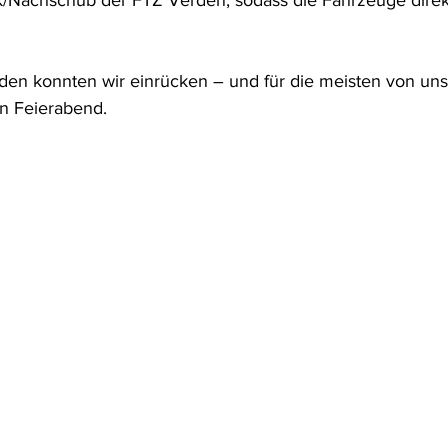
k/Nachschub der FTZ Verden, sodass die Fahrzeuge direk
en konnten wir einrücken – und für die meisten von uns 
n Feierabend.