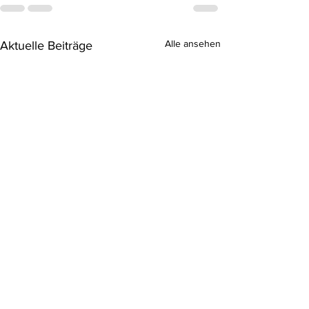
Alle ansehen
Aktuelle Beiträge
Einsatz 9/2025
Huch 😅 da ist uns