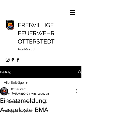
FREIWILLIGE
FEUERWEHR
OTTERSTEDT
#wirfüreuch
Beitrag
Alle Beiträge
ffotterstedt
Alle Beiträge
17. Juni 2019
1 Min. Lesezeit
Einsatzmeldung:
Einsatznachrichten
Ausgelöste BMA
Veranstaltungen