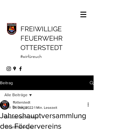
FREIWILLIGE
FEUERWEHR
OTTERSTEDT
#wirfüreuch
Beitrag
Alle Beiträge
ffotterstedt
Alle Beiträge
31. Jan. 2022
1 Min. Lesezeit
Jahreshauptversammlung
Einsatznachrichten
des Fördervereins
Veranstaltungen