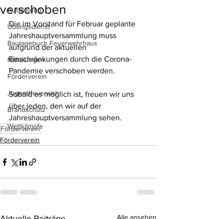
verschoben
Ausbildung
Die im Vorstand für Februar geplante 
Übungsdienst
Jahreshauptversammlung muss 
Bautagebuch Feuerwehrhaus
aufgrund der aktuellen 
Einschränkungen durch die Corona-
Mitteilungen
Pandemie verschoben werden.
Förderverein
Jugendfeuerwehr
Sobald es möglich ist, freuen wir uns 
über jeden, den wir auf der 
Brandschutz
Jahreshauptversammlung sehen.
Wettkämpfe
Förderverein
Förderverein
Alle ansehen
Aktuelle Beiträge