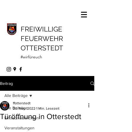
FREIWILLIGE
FEUERWEHR
OTTERSTEDT
#wirfüreuch
Beitrag
Alle Beiträge
ffotterstedt
Alle Beiträge
20. Nov. 2022
1 Min. Lesezeit
Türöffnung in Otterstedt
Einsatznachrichten
Veranstaltungen