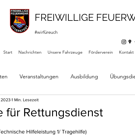
FREIWILLIGE FEUER
#wirfüreuch
Start
Nachrichten
Unsere Fahrzeuge
Förderverein
Kontakt
hten
Veranstaltungen
Ausbildung
Übungsdi
s
i 2023
1 Min. Lesezeit
Mitteilungen
Förderverein
Jugendfeuerw
e für Rettungsdienst
echnische Hilfeleistung 1/ Tragehilfe)