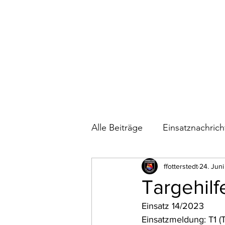
Alle Beiträge
Einsatznachric
Bautagebuch Feuerwehrhau
ffotterstedt
24. Jun
Targehilf
Einsatz 14/2023
Wettkämpfe
Einsatzmeldung: T1 (T