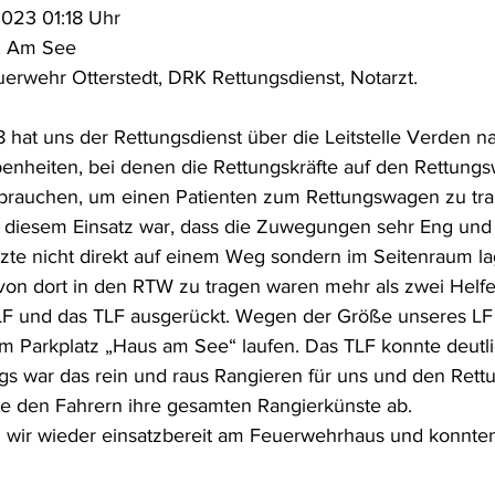
023 01:18 Uhr 
t, Am See
uerwehr Otterstedt, DRK Rettungsdienst, Notarzt.
 hat uns der Rettungsdienst über die Leitstelle Verden n
benheiten, bei denen die Rettungskräfte auf den Rettung
brauchen, um einen Patienten zum Rettungswagen zu tran
i diesem Einsatz war, dass die Zuwegungen sehr Eng un
zte nicht direkt auf einem Weg sondern im Seitenraum la
on dort in den RTW zu tragen waren mehr als zwei Helfer
 LF und das TLF ausgerückt. Wegen der Größe unseres LF
 Parkplatz „Haus am See“ laufen. Das TLF konnte deutli
ngs war das rein und raus Rangieren für uns und den Rett
te den Fahrern ihre gesamten Rangierkünste ab.
wir wieder einsatzbereit am Feuerwehrhaus und konnten