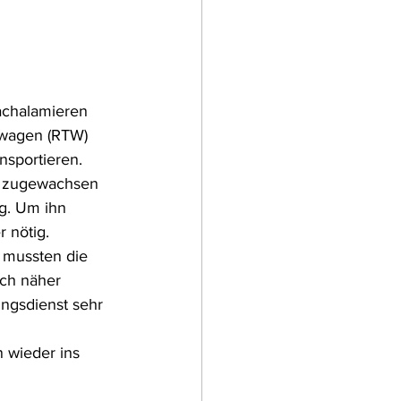
achalamieren 
swagen (RTW) 
sportieren. 
d zugewachsen 
g. Um ihn 
 nötig.
 mussten die 
ch näher 
ungsdienst sehr 
 wieder ins 