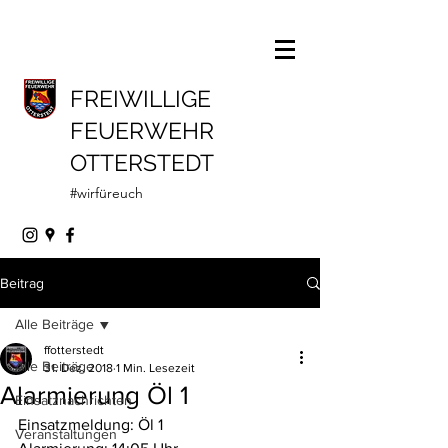
FREIWILLIGE
FEUERWEHR
OTTERSTEDT
#wirfüreuch
Beitrag
Alle Beiträge
ffotterstedt
Alle Beiträge
31. Dez. 2018
1 Min. Lesezeit
Alarmierung Öl 1
Einsatznachrichten
Einsatzmeldung: Öl 1 
Veranstaltungen