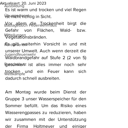
Aktualisiert:
20. Juni 2023
Ausbildung
Es ist warm und trocken und viel Regen 
Übungsdienst
ist nicht richtig in Sicht.
Vor allem die Trockenheit birgt die 
Bautagebuch Feuerwehrhaus
Gefahr von Flächen, Wald- bzw. 
Mitteilungen
Vegetationsbränden.
Es gilt weiterhin Vorsicht in und mit 
Förderverein
unserer Umwelt. Auch wenn derzeit die 
Jugendfeuerwehr
Waldbrandgefahr auf Stufe 2 (2 von 5) 
Brandschutz
gesunken ist alles immer noch sehr 
trocken und ein Feuer kann sich 
Wettkämpfe
dadurch schnell ausbreiten.
Am Montag wurde beim Dienst der 
Gruppe 3 unser Wasserspeicher für den 
Sommer befüllt. Um das Risiko eines 
Wasserengpasses zu reduzieren, haben 
wir zusammen mit der Unterstützung 
der Firma Holtmeyer und einiger 