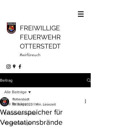
FREIWILLIGE
FEUERWEHR
OTTERSTEDT
#wirfüreuch
Beitrag
Alle Beiträge
ffotterstedt
Alle Beiträge
19. Juni 2023
1 Min. Lesezeit
Wasserspeicher für
Einsatznachrichten
Vegetationsbrände
Veranstaltungen