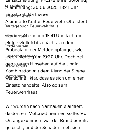
Einsatzmeldung: FFZ1 (Brennt Motorrad)
Ausbildung
Alarmierung: 30.06.2025, 18:41 Uhr
Einsatzort: Narthauen
Übungsdienst
Alarmierte Kräfte: Feuerwehr Otterstedt
Bautagebuch Feuerwehrhaus
Gestern Abend um 18:41 Uhr dachten 
Mitteilungen
einige vielleicht zunächst an den 
Förderverein
Probealarm der Meldeempfänger, wie 
Jugendfeuerwehr
jeden Montag um 19:30 Uhr. Doch bei 
genauerem Hinsehen auf die Uhr in 
Brandschutz
Kombination mit dem Klang der Sirene 
Wettkämpfe
war schnell klar, dass es sich um einen 
Einsatz handelte. Also ab zum 
Feuerwehrhaus.
Wir wurden nach Narthauen alarmiert, 
da dort ein Motorrad brennen sollte. Vor 
Ort angekommen, war der Brand bereits 
gelöscht, und der Schaden hielt sich 