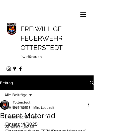
FREIWILLIGE
FEUERWEHR
OTTERSTEDT
#wirfüreuch
Beitrag
Alle Beiträge
ffotterstedt
Alle Beiträge
1. Juli 2025
1 Min. Lesezeit
Brennt Motorrad
Einsatznachrichten
Einsatz 14/2025
Veranstaltungen