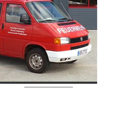
TLF 8/18
MTW
Das TLF war 27 Jahre
(1999- 2026)
unser erstausrückendes