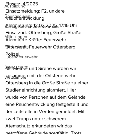
Einsatz: 4/2025
Ausbildung
Einsatzmeldung: F2, unklare 
Übungsdienst
Rauchentwicklung 
Alarmierung: 12.02.2025, 17:16 Uhr
Bautagebuch Feuerwehrhaus
Einsatzort: Ottersberg, Große Straße
Mitteilungen
Alarmierte Kräfte: Feuerwehr 
Förderverein
Otterstedt, Feuerwehr Ottersberg, 
Polizei
Jugendfeuerwehr
Brandschutz
Mit Melder und Sirene wurden wir 
zusammen mit der Ortsfeuerwehr 
Wettkämpfe
Ottersberg in die Große Straße zu einer 
Studieneinrichtung alarmiert. Hier 
wurde von Personen auf dem Gelände 
eine Rauchentwicklung festgestellt und 
der Leitstelle in Verden gemeldet. Mit 
zwei Trupps unter schwerem 
Atemschutz erkundeten wir das 
betroffene Gebäude sorgfältig. Trotz 