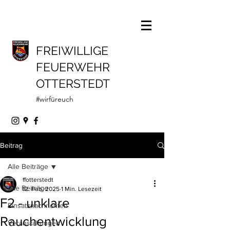
FREIWILLIGE
FEUERWEHR
OTTERSTEDT
#wirfüreuch
Beitrag
Alle Beiträge
ffotterstedt
Alle Beiträge
12. Feb. 2025
1 Min. Lesezeit
F2 - unklare
Einsatznachrichten
Rauchentwicklung
Veranstaltungen