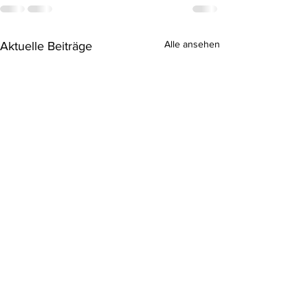
Alle ansehen
Aktuelle Beiträge
Einsatz 9/2025
Huch 😅 da ist uns