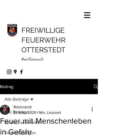
FREIWILLIGE
FEUERWEHR
OTTERSTEDT
#wirfüreuch
Beitrag
Alle Beiträge
ffotterstedt
Alle Beiträge
21. März 2025
1 Min. Lesezeit
Feuer mit Menschenleben
Einsatznachrichten
in Gefahr
Veranstaltungen