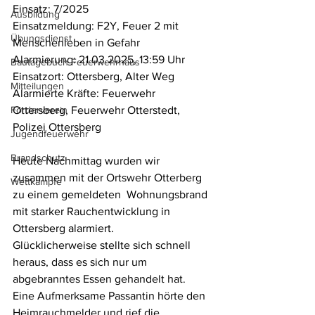
Einsatz: 7/2025
Ausbildung
Einsatzmeldung: F2Y, Feuer 2 mit 
Übungsdienst
Menschenleben in Gefahr 
Alarmierung: 21.03.2025, 13:59 Uhr
Bautagebuch Feuerwehrhaus
Einsatzort: Ottersberg, Alter Weg
Mitteilungen
Alarmierte Kräfte: Feuerwehr 
Förderverein
Ottersberg, Feuerwehr Otterstedt, 
Polizei Ottersberg
Jugendfeuerwehr
Brandschutz
Heute Nachmittag wurden wir 
zusammen mit der Ortswehr Otterberg 
Wettkämpfe
zu einem gemeldeten  Wohnungsbrand 
mit starker Rauchentwicklung in 
Ottersberg alarmiert.
Glücklicherweise stellte sich schnell 
heraus, dass es sich nur um 
abgebranntes Essen gehandelt hat. 
Eine Aufmerksame Passantin hörte den 
Heimrauchmelder und rief die 