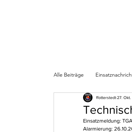
Alle Beiträge
Einsatznachric
Bautagebuch Feuerwehrhau
ffotterstedt
27. Okt
Technisch
Einsatzmeldung: TGAS
Wettkämpfe
Alarmierung: 26.10.2