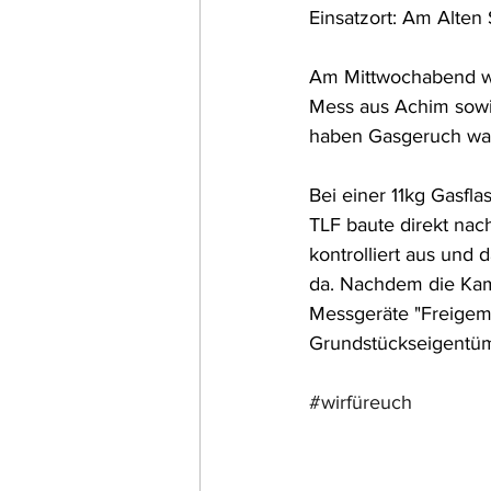
Einsatzort: Am Alten 
Am Mittwochabend w
Mess aus Achim sowie
haben Gasgeruch wa
Bei einer 11kg Gasfl
TLF baute direkt nac
kontrolliert aus und 
da. Nachdem die Kam
Messgeräte "Freigeme
Grundstückseigentü
#wirfüreuch