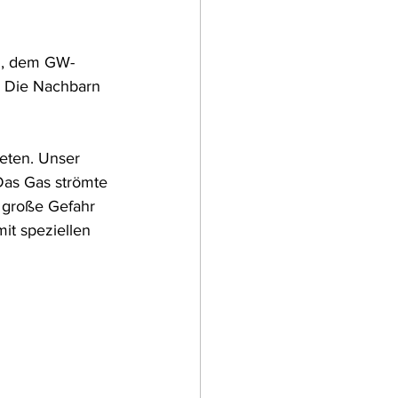
g, dem GW-
. Die Nachbarn 
eten. Unser 
Das Gas strömte 
e große Gefahr 
t speziellen 