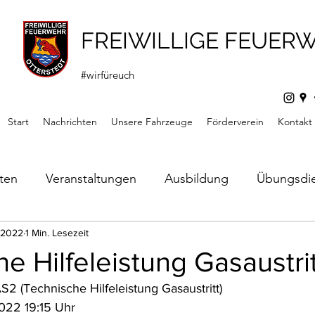
FREIWILLIGE FEUER
#wirfüreuch
Start
Nachrichten
Unsere Fahrzeuge
Förderverein
Kontakt
hten
Veranstaltungen
Ausbildung
Übungsdi
s
. 2022
1 Min. Lesezeit
Mitteilungen
Förderverein
Jugendfeuerw
e Hilfeleistung Gasaustrit
2 (Technische Hilfeleistung Gasaustritt)
022 19:15 Uhr