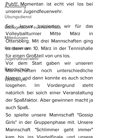
Puh!!! Momentan ist echt viel los bei 
Ausbildung
unserer Jugendfeuerwehr. 
Übungsdienst
Seit Januar trainierten wir für das 
Bautagebuch Feuerwehrhaus
Volleyballturnier Mitte März in 
Mitteilungen
Ottersberg. Mit drei Mannschaften ging 
Förderverein
es dann am 10. März in der Tennishalle 
für einen Großteil von uns los.
Jugendfeuerwehr
Vor dem Start gaben wir unseren 
Brandschutz
Mannschaften noch unterschiedliche 
Namen und dann konnte es auch schon 
Wettkämpfe
losgehen.
Im
 Vordergrund steht 
natürlich bei solch einer Veranstaltung 
der Spaßfaktor. Aber gewinnen macht ja 
auch Spaß.
So spielte unsere Mannschaft "Gossip 
Girls" in der Gruppenphase mit. Unsere 
Mannschaft "Schlimmer geht immer" 
kam bis ins Viertelfinale und unsere 