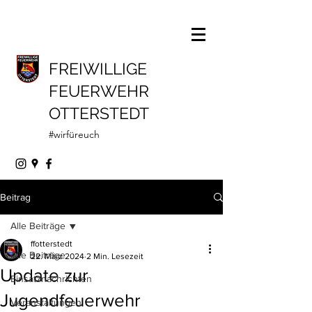
FREIWILLIGE
FEUERWEHR
OTTERSTEDT
#wirfüreuch
Beitrag
Alle Beiträge
ffotterstedt
Alle Beiträge
22. März 2024
2 Min. Lesezeit
Update zur
Einsatznachrichten
Jugendfeuerwehr
Veranstaltungen