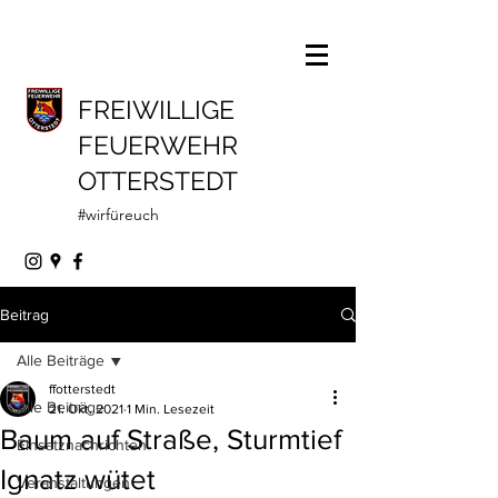
FREIWILLIGE
FEUERWEHR
OTTERSTEDT
#wirfüreuch
Beitrag
Alle Beiträge
ffotterstedt
Alle Beiträge
21. Okt. 2021
1 Min. Lesezeit
Baum auf Straße, Sturmtief
Einsatznachrichten
Ignatz wütet
Veranstaltungen