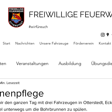
FREIWILLIGE FEUER
#wirfüreuch
Start
Nachrichten
Unsere Fahrzeuge
Förderverein
Kontakt
hten
Veranstaltungen
Ausbildung
Übungsdi
s
Min. Lesezeit
Mitteilungen
Förderverein
Jugendfeuerw
nenpflege
 den ganzen Tag mit drei Fahrzeugen in Otterstedt, Ecks
l unterwegs um die Bohrbrunnen zu spülen.