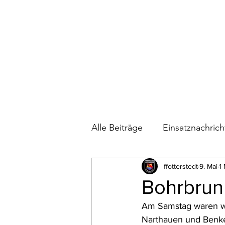
Alle Beiträge
Einsatznachric
Bautagebuch Feuerwehrhau
ffotterstedt
9. Mai
1 
Bohrbrun
Am Samstag waren wir
Wettkämpfe
Narthauen und Benke