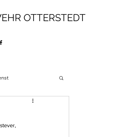
WEHR OTTERSTEDT
enst
ehr
Brandschutz
tever, 