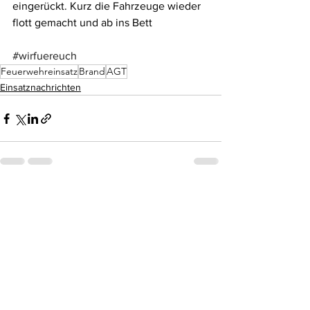
eingerückt. Kurz die Fahrzeuge wieder 
flott gemacht und ab ins Bett
#wirfuereuch
Feuerwehreinsatz
Brand
AGT
Einsatznachrichten
Alle ansehen
Aktuelle Beiträge