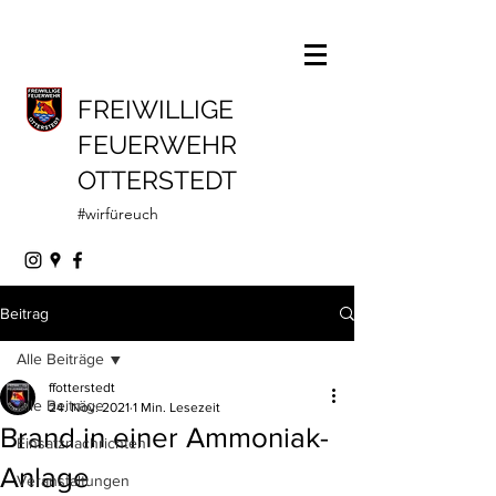
FREIWILLIGE
FEUERWEHR
OTTERSTEDT
#wirfüreuch
Beitrag
Alle Beiträge
ffotterstedt
Alle Beiträge
24. Nov. 2021
1 Min. Lesezeit
Brand in einer Ammoniak-
Einsatznachrichten
Anlage
Veranstaltungen