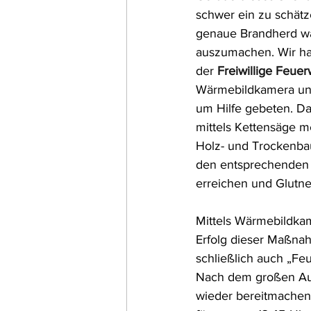
schwer ein zu schätz
genaue Brandherd wa
auszumachen. Wir h
der 
Freiwillige Feue
Wärmebildkamera un
um Hilfe gebeten. D
mittels Kettensäge m
Holz- und Trockenba
den entsprechenden 
erreichen und Glutne
Mittels Wärmebildka
Erfolg dieser Maßna
schließlich auch „Fe
Nach dem großen Au
wieder bereitmachen