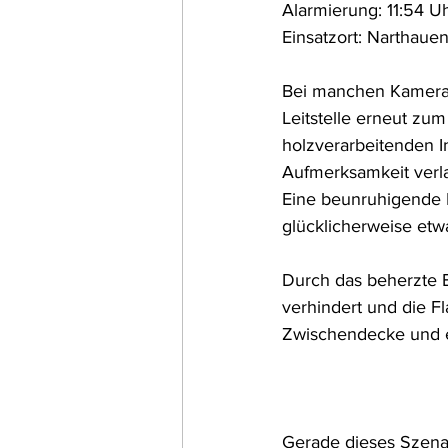
Alarmierung: 11:54 U
Einsatzort: Narthaue
Bei manchen Kamerade
Leitstelle erneut zu
holzverarbeitenden I
Aufmerksamkeit verl
Eine beunruhigende M
glücklicherweise etwa
Durch das beherzte E
verhindert und die 
Zwischendecke und ei
Gerade dieses Szenari