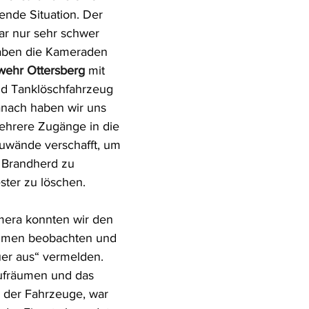
ende Situation. Der 
r nur sehr schwer 
aben die Kameraden 
rwehr Ottersberg
 mit 
d Tanklöschfahrzeug 
anach haben wir uns 
ehrere Zugänge in die 
uwände verschafft, um 
Brandherd zu 
ster zu löschen. 
mera konnten wir den 
hmen beobachten und 
uer aus“ vermelden. 
fräumen und das 
 der Fahrzeuge, war 