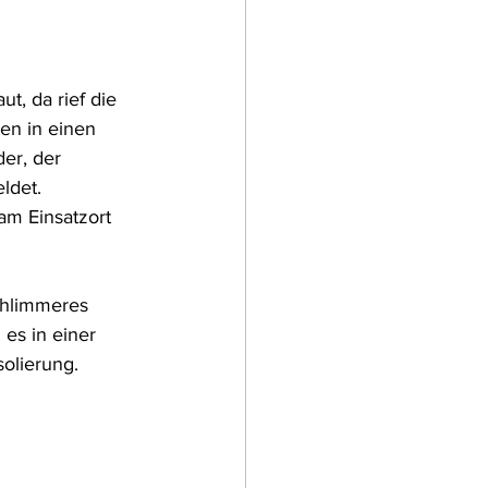
, da rief die 
en in einen 
er, der 
ldet.
am Einsatzort 
chlimmeres 
es in einer 
olierung. 