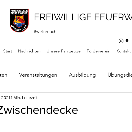
FREIWILLIGE FEUER
#wirfüreuch
Start
Nachrichten
Unsere Fahrzeuge
Förderverein
Kontakt
hten
Veranstaltungen
Ausbildung
Übungsdi
s
. 2021
1 Min. Lesezeit
Mitteilungen
Förderverein
Jugendfeuerw
 Zwischendecke