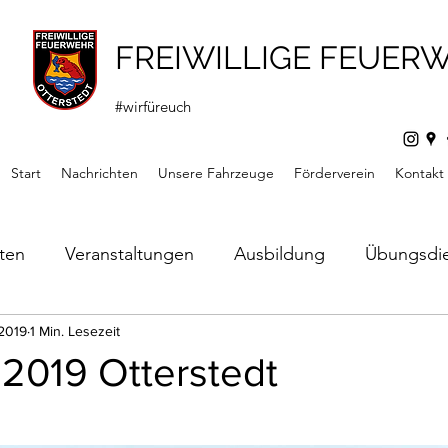
FREIWILLIGE FEUER
#wirfüreuch
Start
Nachrichten
Unsere Fahrzeuge
Förderverein
Kontakt
hten
Veranstaltungen
Ausbildung
Übungsdi
s
 2019
1 Min. Lesezeit
Mitteilungen
Förderverein
Jugendfeuerw
 2019 Otterstedt