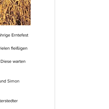
hrige Erntefest 
elen fleißigen 
Diese warten 
und 
Simon 
terstedter 