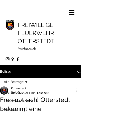
FREIWILLIGE
FEUERWEHR
OTTERSTEDT
#wirfüreuch
Beitrag
Alle Beiträge
ffotterstedt
Alle Beiträge
18. Okt. 2021
1 Min. Lesezeit
Früh übt sich! Otterstedt
Einsatznachrichten
bekommt eine
Veranstaltungen