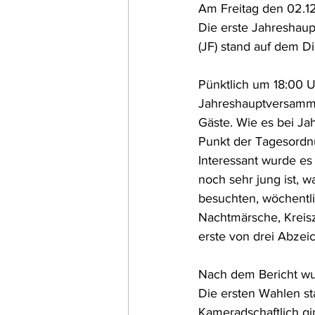
Am Freitag den 02.1
Die erste Jahreshau
(JF) stand auf dem Di
Pünktlich um 18:00 U
Jahreshauptversamml
Gäste. Wie es bei Ja
Punkt der Tagesordnu
Interessant wurde e
noch sehr jung ist, w
besuchten, wöchentli
Nachtmärsche, Kreisz
erste von drei Abzei
Nach dem Bericht wu
Die ersten Wahlen st
Kameradschaftlich gi