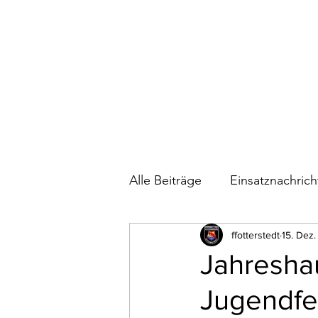
Alle Beiträge
Einsatznachric
Bautagebuch Feuerwehrhau
ffotterstedt
15. Dez
Jahresha
Jugendfe
Wettkämpfe