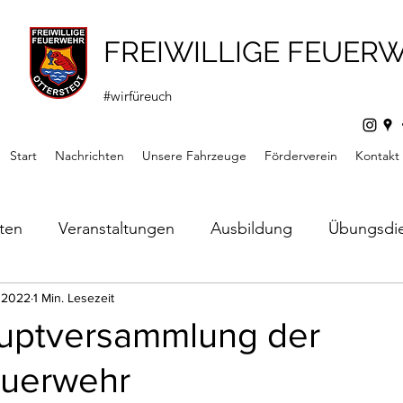
FREIWILLIGE FEUER
#wirfüreuch
Start
Nachrichten
Unsere Fahrzeuge
Förderverein
Kontakt
hten
Veranstaltungen
Ausbildung
Übungsdi
s
. 2022
1 Min. Lesezeit
Mitteilungen
Förderverein
Jugendfeuerw
uptversammlung der
uerwehr