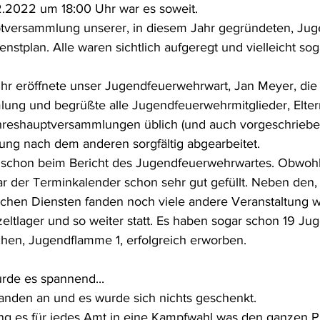
2.2022 um 18:00 Uhr war es soweit.
ptversammlung unserer, in diesem Jahr gegründeten, Ju
enstplan. Alle waren sichtlich aufgeregt und vielleicht so
hr eröffnete unser Jugendfeuerwehrwart, Jan Meyer, die
ung und begrüßte alle Jugendfeuerwehrmitglieder, Elter
hreshauptversammlungen üblich (und auch vorgeschrieben
ng nach dem anderen sorgfältig abgearbeitet.
s schon beim Bericht des Jugendfeuerwehrwartes. Obwohl
ar der Terminkalender schon sehr gut gefüllt. Neben den, 
chen Diensten fanden noch viele andere Veranstaltung w
eltlager und so weiter statt. Es haben sogar schon 19 Jug
chen, Jugendflamme 1, erfolgreich erworben. 
rde es spannend...
anden an und es wurde sich nichts geschenkt.
ng es für jedes Amt in eine Kampfwahl was den ganzen P