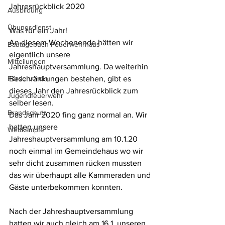
Jahresrückblick 2020
Ausbildung
Übungsdienst
Was für ein Jahr!
An diesem Wochenende hätten wir 
Bautagebuch Feuerwehrhaus
eigentlich unsere
Mitteilungen
Jahreshauptversammlung. Da weiterhin 
Förderverein
Beschränkungen bestehen, gibt es
dieses Jahr den Jahresrückblick zum 
Jugendfeuerwehr
selber lesen.
Brandschutz
Das Jahr 2020 fing ganz normal an. Wir 
hatten unsere
Wettkämpfe
Jahreshauptversammlung am 10.1.20 
noch einmal im Gemeindehaus wo wir
sehr dicht zusammen rücken mussten 
das wir überhaupt alle Kammeraden und
Gäste unterbekommen konnten.
Nach der Jahreshauptversammlung 
hatten wir auch gleich am 16.1. unseren