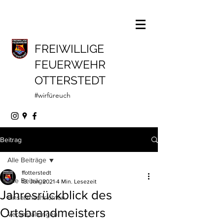
FREIWILLIGE
FEUERWEHR
OTTERSTEDT
#wirfüreuch
Beitrag
Alle Beiträge
ffotterstedt
Alle Beiträge
13. Jan. 2021
4 Min. Lesezeit
Jahresrückblick des
Einsatznachrichten
Ortsbrandmeisters
Veranstaltungen