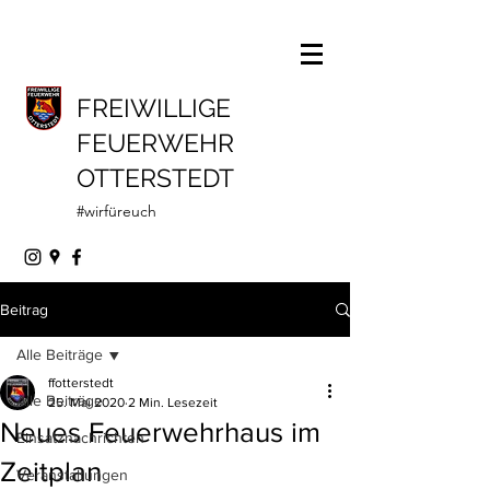
FREIWILLIGE
FEUERWEHR
OTTERSTEDT
#wirfüreuch
Beitrag
Alle Beiträge
ffotterstedt
Alle Beiträge
25. Mai 2020
2 Min. Lesezeit
Neues Feuerwehrhaus im
Einsatznachrichten
Zeitplan
Veranstaltungen