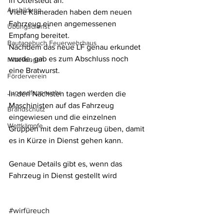
in Otterstedt an.
Ausbildung
Viele Kameraden haben dem neuen 
Fahrzeug einen angemessenen 
Übungsdienst
Empfang bereitet.
Bautagebuch Feuerwehrhaus
Nachdem das neue LF genau erkundet 
wurde, gab es zum Abschluss noch 
Mitteilungen
eine Bratwurst.
Förderverein
Jugendfeuerwehr
In den Nächsten tagen werden die 
Maschinisten auf das Fahrzeug 
Brandschutz
eingewiesen und die einzelnen 
Wettkämpfe
Gruppen mit dem Fahrzeug üben, damit 
es in Kürze in Dienst gehen kann.
Genaue Details gibt es, wenn das 
Fahrzeug in Dienst gestellt wird
#wirfüreuch