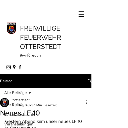
FREIWILLIGE
FEUERWEHR
OTTERSTEDT
#wirfüreuch
Beitrag
Alle Beiträge
ffotterstedt
Alle Beiträge
25. Jan. 2023
1 Min. Lesezeit
Neues LF 10
Einsatznachrichten
Gestern Abend kam unser neues LF 10 
Veranstaltungen