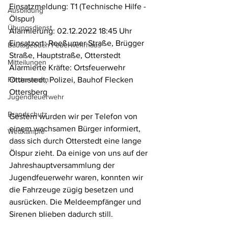
Einsatzmeldung: T1 (Technische Hilfe - 
Ausbildung
Ölspur)
Übungsdienst
Alarmierung: 02.12.2022 18:45 Uhr
Einsatzort: Reeßumer Straße, Brügger 
Bautagebuch Feuerwehrhaus
Straße, Hauptstraße, Otterstedt
Mitteilungen
Alarmierte Kräfte: Ortsfeuerwehr 
Förderverein
Otterstedt, Polizei, Bauhof Flecken 
Ottersberg
Jugendfeuerwehr
Brandschutz
Gestern wurden wir per Telefon von 
einem wachsamen Bürger informiert, 
Wettkämpfe
dass sich durch Otterstedt eine lange 
Ölspur zieht. Da einige von uns auf der 
Jahreshauptversammlung der 
Jugendfeuerwehr waren, konnten wir 
die Fahrzeuge zügig besetzen und 
ausrücken. Die Meldeempfänger und 
Sirenen blieben dadurch still.