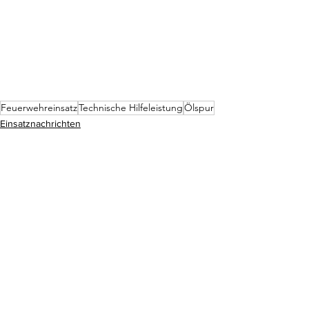
Feuerwehreinsatz
Technische Hilfeleistung
Ölspur
Einsatznachrichten
Alle ansehen
Aktuelle Beiträge