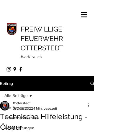
FREIWILLIGE
FEUERWEHR
OTTERSTEDT
#wirfüreuch
Beitrag
Alle Beiträge
ffotterstedt
Alle Beiträge
3. Dez. 2022
1 Min. Lesezeit
Technische Hilfeleistung -
Einsatznachrichten
Ölspur
Veranstaltungen