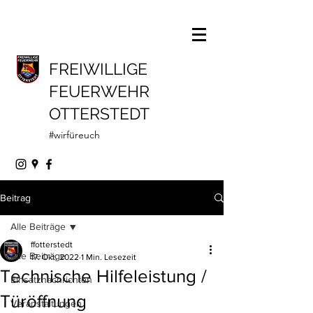
FREIWILLIGE
FEUERWEHR
OTTERSTEDT
#wirfüreuch
Beitrag
Alle Beiträge
ffotterstedt
Alle Beiträge
17. Okt. 2022
1 Min. Lesezeit
Technische Hilfeleistung /
Einsatznachrichten
Türöffnung
Veranstaltungen