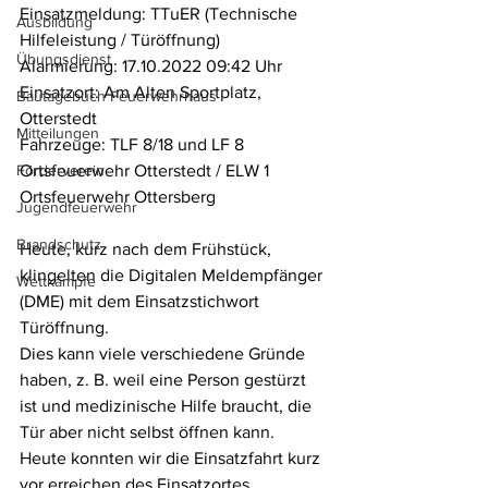
Einsatzmeldung: TTuER (Technische 
Ausbildung
Hilfeleistung / Türöffnung)
Übungsdienst
Alarmierung: 17.10.2022 09:42 Uhr
Einsatzort: Am Alten Sportplatz, 
Bautagebuch Feuerwehrhaus
Otterstedt
Mitteilungen
Fahrzeuge: TLF 8/18 und LF 8 
Förderverein
Ortsfeuerwehr Otterstedt / ELW 1 
Ortsfeuerwehr Ottersberg
Jugendfeuerwehr
Brandschutz
Heute, kurz nach dem Frühstück, 
klingelten die Digitalen Meldempfänger 
Wettkämpfe
(DME) mit dem Einsatzstichwort 
Türöffnung.
Dies kann viele verschiedene Gründe 
haben, z. B. weil eine Person gestürzt 
ist und medizinische Hilfe braucht, die 
Tür aber nicht selbst öffnen kann. 
Heute konnten wir die Einsatzfahrt kurz 
vor erreichen des Einsatzortes 