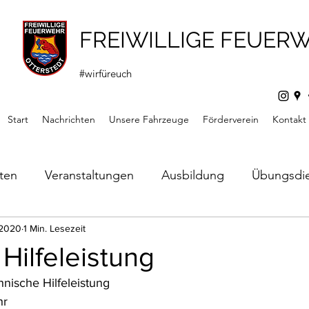
FREIWILLIGE FEUER
#wirfüreuch
Start
Nachrichten
Unsere Fahrzeuge
Förderverein
Kontakt
hten
Veranstaltungen
Ausbildung
Übungsdi
s
 2020
1 Min. Lesezeit
Mitteilungen
Förderverein
Jugendfeuerw
 Hilfeleistung
nische Hilfeleistung
hr