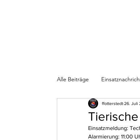
Alle Beiträge
Einsatznachric
Bautagebuch Feuerwehrhau
ffotterstedt
26. Juli
Tierische
Einsatzmeldung: Tech
Wettkämpfe
Alarmierung: 11:00 U