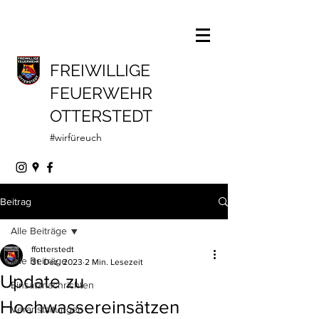
FREIWILLIGE
FEUERWEHR
OTTERSTEDT
#wirfüreuch
Beitrag
Alle Beiträge
ffotterstedt
Alle Beiträge
31. Dez. 2023
2 Min. Lesezeit
Update zu
Einsatznachrichten
Hochwassereinsätzen
Veranstaltungen