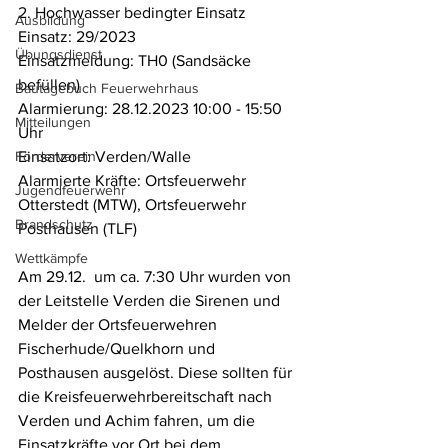
2. Hochwasser bedingter Einsatz
Ausbildung
Einsatz: 29/2023
Übungsdienst
Einsatzmeldung: TH0 (Sandsäcke 
befüllen)
Bautagebuch Feuerwehrhaus
Alarmierung: 28.12.2023 10:00 - 15:50 
Mitteilungen
Uhr
Förderverein
Einsatzort: Verden/Walle
Alarmierte Kräfte: Ortsfeuerwehr 
Jugendfeuerwehr
Otterstedt (MTW), Ortsfeuerwehr 
Brandschutz
Posthausen (TLF)
Wettkämpfe
Am 29.12.  um ca. 7:30 Uhr wurden von 
der Leitstelle Verden die Sirenen und 
Melder der Ortsfeuerwehren 
Fischerhude/Quelkhorn und 
Posthausen ausgelöst. Diese sollten für 
die Kreisfeuerwehrbereitschaft nach 
Verden und Achim fahren, um die 
Einsatzkräfte vor Ort bei dem 