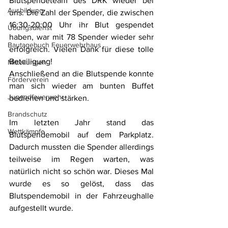
Blutspendeteam des DRK wieder bei 
Ausbildung
uns. Die Zahl der Spender, die zwischen 
16:30-20:00 Uhr ihr Blut gespendet 
Übungsdienst
haben, war mit 78 Spender wieder sehr 
Bautagebuch Feuerwehrhaus
erfolgreich. Vielen Dank für diese tolle 
Beteiligung!
Mitteilungen
Anschließend an die Blutspende konnte 
Förderverein
man sich wieder am bunten Buffet 
Jugendfeuerwehr
bedienen und stärken. 
Brandschutz
Im letzten Jahr stand das 
Wettkämpfe
Blutspendemobil auf dem Parkplatz. 
Dadurch mussten die Spender allerdings 
teilweise im Regen warten, was 
natürlich nicht so schön war. Dieses Mal 
wurde es so gelöst, dass das 
Blutspendemobil in der Fahrzeughalle 
aufgestellt wurde. 