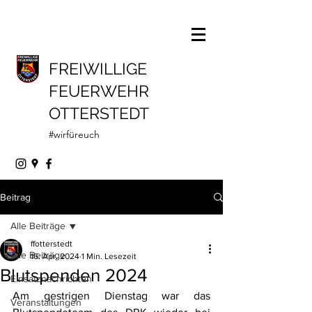
FREIWILLIGE
FEUERWEHR
OTTERSTEDT
#wirfüreuch
Beitrag
Alle Beiträge
ffotterstedt
Alle Beiträge
16. Apr. 2024
1 Min. Lesezeit
Blutspenden 2024
Einsatznachrichten
Am gestrigen Dienstag war das 
Veranstaltungen