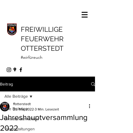
FREIWILLIGE
FEUERWEHR
OTTERSTEDT
#wirfüreuch
Beitrag
Alle Beiträge
ffotterstedt
Alle Beiträge
25. Mai 2022
3 Min. Lesezeit
Jahreshauptversammlung
Einsatznachrichten
2022
Veranstaltungen