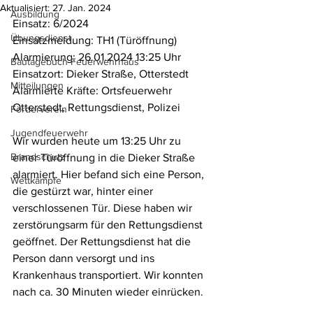
Aktualisiert:
27. Jan. 2024
Ausbildung
Einsatz: 6/2024
Übungsdienst
Einsatzmeldung: TH1 (Türöffnung)
Alarmierung: 26.01.2024 13:25 Uhr
Bautagebuch Feuerwehrhaus
Einsatzort: Dieker Straße, Otterstedt
Mitteilungen
Alarmierte Kräfte: Ortsfeuerwehr 
Otterstedt, Rettungsdienst, Polizei
Förderverein
Jugendfeuerwehr
Wir wurden heute um 13:25 Uhr zu 
Brandschutz
einer Türöffnung in die Dieker Straße 
alarmiert. Hier befand sich eine Person, 
Wettkämpfe
die gestürzt war, hinter einer 
verschlossenen Tür. Diese haben wir 
zerstörungsarm für den Rettungsdienst 
geöffnet. Der Rettungsdienst hat die 
Person dann versorgt und ins 
Krankenhaus transportiert. Wir konnten 
nach ca. 30 Minuten wieder einrücken.