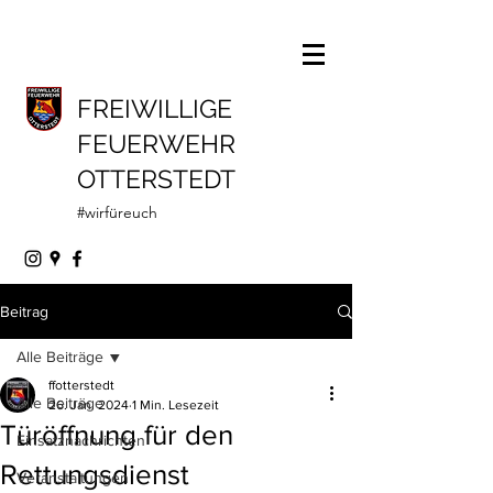
FREIWILLIGE
FEUERWEHR
OTTERSTEDT
#wirfüreuch
Beitrag
Alle Beiträge
ffotterstedt
Alle Beiträge
26. Jan. 2024
1 Min. Lesezeit
Türöffnung für den
Einsatznachrichten
Rettungsdienst
Veranstaltungen