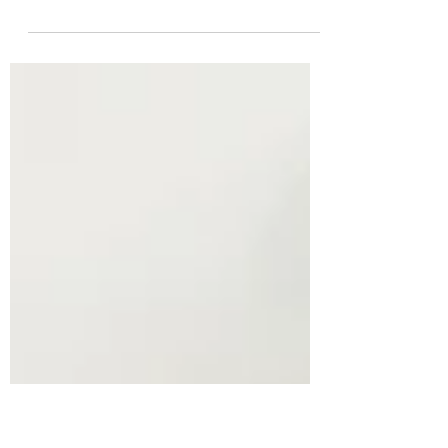
Einsatzmeldung: F2 (Feuer 2) Alarmierung:
19:47Uhr Einsatzort: Altenwohnheim
Ottersberg Am heutigen Abend um 19:47
Uhr kam es zur...