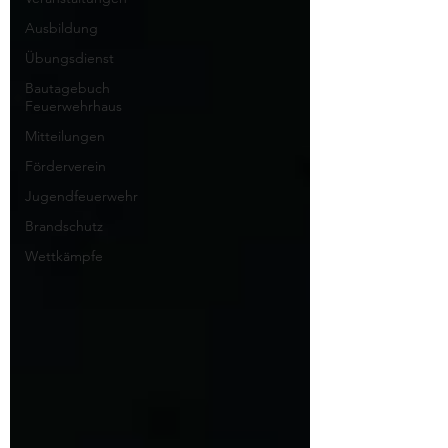
Ausbildung
Übungsdienst
Bautagebuch
Feuerwehrhaus
Mitteilungen
Förderverein
Jugendfeuerwehr
Brandschutz
Wettkämpfe